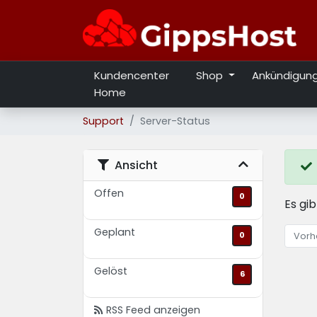
Kundencenter
Shop
Ankündigun
Home
Support
Server-Status
Ansicht
Offen
0
Es gi
Geplant
0
Vorh
Gelöst
6
RSS Feed anzeigen