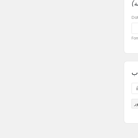
Dat
For
ب
ر